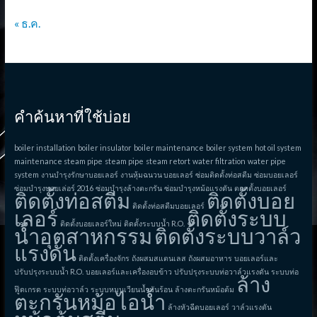
« ธ.ค.
คำค้นหาที่ใช้บ่อย
boiler installation
boiler insulator
boiler maintenance
boiler system
hot oil system
maintenance steam pipe
steam pipe
steam retort
water filtration
water pipe
system
งานบำรุงรักษาบอยเลอร์
งานหุ้มฉนวน บอยเลอร์
ซ่อมติดตั้งท่อสตีม
ซ่อมบอยเลอร์
ซ่อมบำรุงบอยเล่อร์ 2016
ซ่อมบำรุงล้างตะกรัน
ซ่อมบำรุงหม้อแรงดัน
ตอดตั้งบอยเลอร์
ติดตั้งท่อสตีม
ติดตั้งบอย
ติดตั้งท่อสตีมบอยเลอร์
เลอร์
ติดตั้งระบบ
ติดตั้งบอยเลอร์ใหม่
ติดตั้งระบบน้ำ R.O.
น้ำอุตสาหกรรม
ติดตั้งระบบวาล์ว
แรงดัน
ติดตั้งเครื่องจักร
ถังผสมสแตนเลส
ถังผสมอาหาร
บอยเลอร์และ
ปรับปรุงระบบน้ำ R.O.
บอยเลอร์และเครื่องอบข้าว
ปรับปรุงระบบท่อวาล์วแรงดัน
ระบบท่อ
ล้าง
ฟู๊ดเกรด
ระบบท่อวาล์ว
ระบบหมุนเวียนน้ำมันร้อน
ล้างตะกรันหม้อต้ม
ตะกรันหม้อไอน้ำ
ล้างหัวฉีดบอยเลอร์
วาล์วแรงดัน