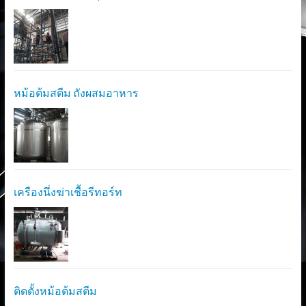
หม้อต้มสตีม ถังผสมอาหาร
เครืองนึ่งฆ่าเชื้อรีทอร์ท
ติดตั้งหม้อต้มสตีม