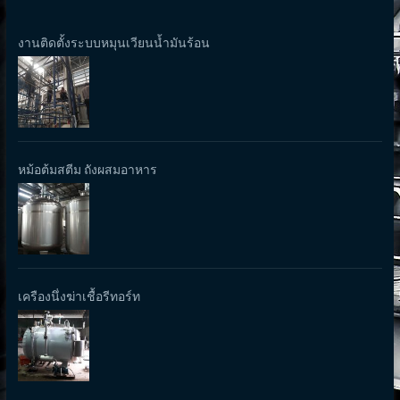
งานติดตั้งระบบหมุนเวียนน้ำมันร้อน
หม้อต้มสตีม ถังผสมอาหาร
เครืองนึ่งฆ่าเชื้อรีทอร์ท