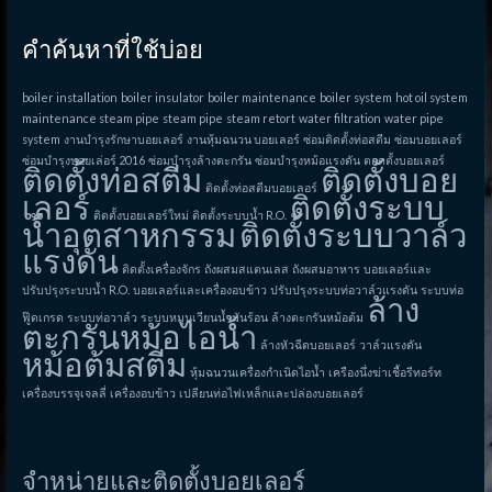
คำค้นหาที่ใช้บ่อย
boiler installation
boiler insulator
boiler maintenance
boiler system
hot oil system
maintenance steam pipe
steam pipe
steam retort
water filtration
water pipe
system
งานบำรุงรักษาบอยเลอร์
งานหุ้มฉนวน บอยเลอร์
ซ่อมติดตั้งท่อสตีม
ซ่อมบอยเลอร์
ซ่อมบำรุงบอยเล่อร์ 2016
ซ่อมบำรุงล้างตะกรัน
ซ่อมบำรุงหม้อแรงดัน
ตอดตั้งบอยเลอร์
ติดตั้งท่อสตีม
ติดตั้งบอย
ติดตั้งท่อสตีมบอยเลอร์
เลอร์
ติดตั้งระบบ
ติดตั้งบอยเลอร์ใหม่
ติดตั้งระบบน้ำ R.O.
น้ำอุตสาหกรรม
ติดตั้งระบบวาล์ว
แรงดัน
ติดตั้งเครื่องจักร
ถังผสมสแตนเลส
ถังผสมอาหาร
บอยเลอร์และ
ปรับปรุงระบบน้ำ R.O.
บอยเลอร์และเครื่องอบข้าว
ปรับปรุงระบบท่อวาล์วแรงดัน
ระบบท่อ
ล้าง
ฟู๊ดเกรด
ระบบท่อวาล์ว
ระบบหมุนเวียนน้ำมันร้อน
ล้างตะกรันหม้อต้ม
ตะกรันหม้อไอน้ำ
ล้างหัวฉีดบอยเลอร์
วาล์วแรงดัน
หม้อต้มสตีม
หุ้มฉนวนเครื่องกำเนิดไอน้ำ
เครืองนึ่งฆ่าเชื้อรีทอร์ท
เครื่องบรรจุเจลลี่
เครื่องอบข้าว
เปลียนท่อไฟเหล็กและปล่องบอยเลอร์
จำหน่ายและติดตั้งบอยเลอร์