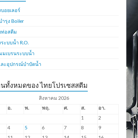
้งบอยเลอร์
บำรุง Boiler
ท่อสตีม
้งระบบน้ำ R.O.
เมมเบรนระบบน้ำ
และอุปกรณ์บำบัดน้ำ
านทั้งหมดของ ไทยโปรเซสสตีม
สิงหาคม 2026
อ.
พ.
พฤ.
ศ.
ส.
อา.
1
2
4
5
6
7
8
9
11
12
13
14
15
16