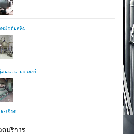
้งหม้อต้มสตีม
ุ้มฉนวน บอยเลอร์
ยละเอียด
วดบริการ