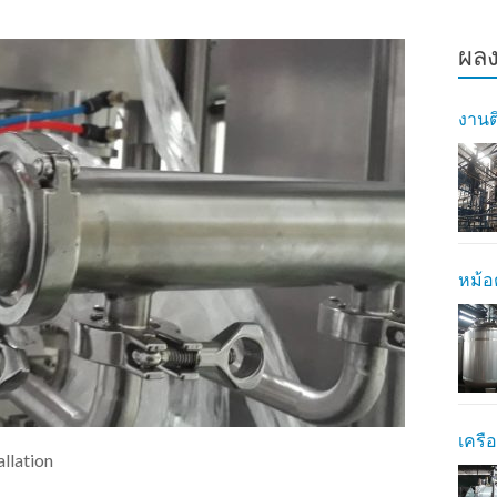
ผลง
งานต
หม้อ
เครือ
allation