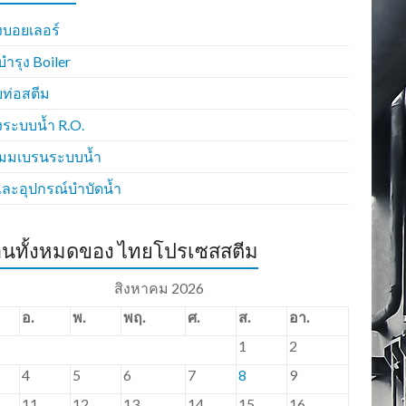
้งบอยเลอร์
บำรุง Boiler
ท่อสตีม
้งระบบน้ำ R.O.
เมมเบรนระบบน้ำ
และอุปกรณ์บำบัดน้ำ
านทั้งหมดของ ไทยโปรเซสสตีม
สิงหาคม 2026
อ.
พ.
พฤ.
ศ.
ส.
อา.
1
2
4
5
6
7
8
9
11
12
13
14
15
16