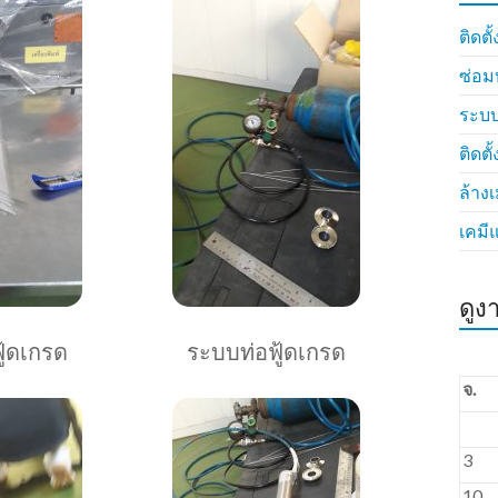
ติดตั
ซ่อม
ระบบ
ติดตั
ล้าง
เคมี
ดูง
ู้ดเกรด
ระบบท่อฟู้ดเกรด
จ.
3
10