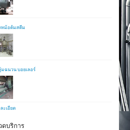
้งหม้อต้มสตีม
ุ้มฉนวน บอยเลอร์
ยละเอียด
วดบริการ